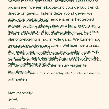
Samen met de gemeente Hardinxveld-Giessendam
organiseren we een inloopavond voor de buurt en de
directe omgeving. Tijdens deze avond geven we
uitleg over wat er de komende jaren in het gebied
Een blik in de toekomst
gebeurt, welke werkzaamheden u kunt merken en
Ook als u belangstelling heeft om hier te wonen, bent
hoe we omgaan met bereikbaarheid en leefbaarheid.
u van harte welkom. Houd er rekening mee: de
planontwikkeling is nog in volle gang. We kunnen nog
geen woningontwerpen tonen. Wel laten we u graag
Aanmelden is niet nodig
de meest recente schetsen van de toekomstige wijk
U kunt vrij binnenlopen. Medewerkers van de
zien, zodat u een goed beeld krijgt van hoe Waardse
gemeente en van Waardse Velden staan voor u klaar
Velden straks vorm krijgt.
om de plannen toe te lichten en uw vragen te
beantwoorden.
e
We kijken ernaar uit u woensdag de 10
december te
ontmoeten.
Met vriendelijk
groet,